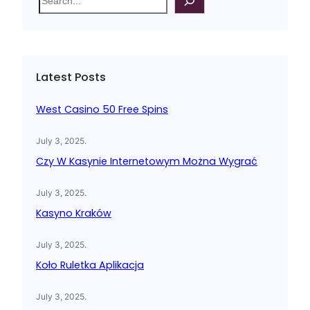
e
a
r
c
Latest Posts
h
West Casino 50 Free Spins
July 3, 2025
.
Czy W Kasynie Internetowym Można Wygrać
July 3, 2025
.
Kasyno Kraków
July 3, 2025
.
Koło Ruletka Aplikacja
July 3, 2025
.