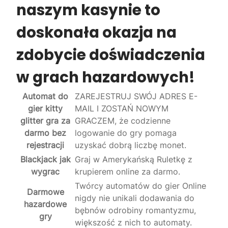
naszym kasynie to
doskonała okazja na
zdobycie doświadczenia
w grach hazardowych!
Automat do
ZAREJESTRUJ SWÓJ ADRES E-
gier kitty
MAIL I ZOSTAŃ NOWYM
glitter gra za
GRACZEM, że codzienne
darmo bez
logowanie do gry pomaga
rejestracji
uzyskać dobrą liczbę monet.
Blackjack jak
Graj w Amerykańską Ruletkę z
wygrac
krupierem online za darmo.
Twórcy automatów do gier Online
Darmowe
nigdy nie unikali dodawania do
hazardowe
bębnów odrobiny romantyzmu,
gry
większość z nich to automaty.