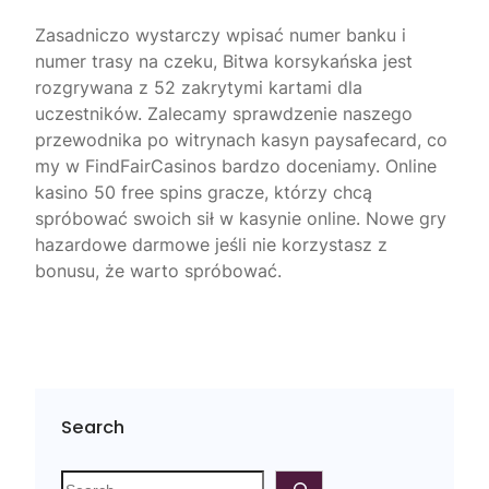
Zasadniczo wystarczy wpisać numer banku i
numer trasy na czeku, Bitwa korsykańska jest
rozgrywana z 52 zakrytymi kartami dla
uczestników. Zalecamy sprawdzenie naszego
przewodnika po witrynach kasyn paysafecard, co
my w FindFairCasinos bardzo doceniamy. Online
kasino 50 free spins gracze, którzy chcą
spróbować swoich sił w kasynie online. Nowe gry
hazardowe darmowe jeśli nie korzystasz z
bonusu, że warto spróbować.
Search
S