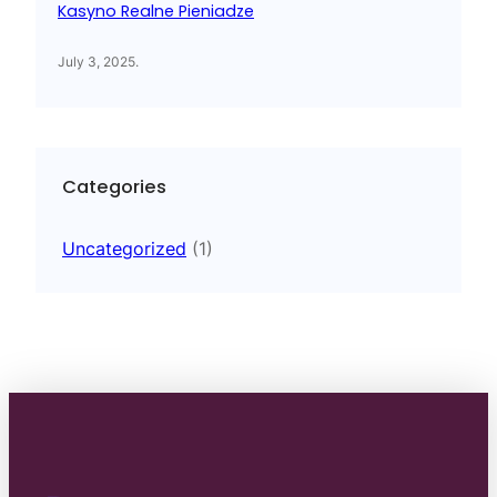
Kasyno Realne Pieniadze
July 3, 2025
.
Categories
Uncategorized
(1)