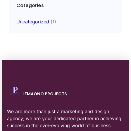
Categories
Uncategorized
(1)
LEMAONO PROJECTS
We are more than just a marketing and design
agency; we are your dedicated partner in achieving
success in the ever-evolving world of business.