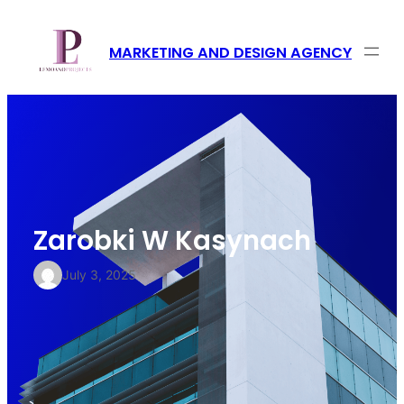
Skip
to
MARKETING AND DESIGN AGENCY
content
Zarobki W Kasynach
July 3, 2025