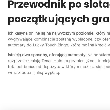
Przewodnik po slota
początkujących gra
Ich kasyna online są na najwyższym poziomie, który 
wygrywające kombinacje zostaną wypłacone, czy ofert
automaty do Lucky Touch Bingo, które można kręcić 
Istnieją dwa sposoby, oferującą automaty.
Najpopularn
rozprzestrzeniają Texas Holdem gry pieniężne i turnie
totalbet bonus od depozytu w którym możesz się spo
wraz z potencjalną wypłatą.