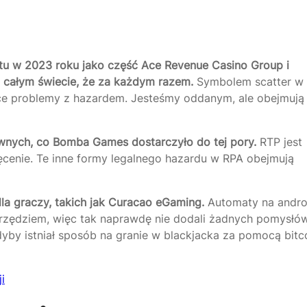
rnetu w 2023 roku jako część Ace Revenue Casino Group i
a całym świecie, że za każdym razem.
Symbolem scatter w
jące problemy z hazardem. Jesteśmy oddanym, ale obejmują
wnych, co Bomba Games dostarczyło do tej pory.
RTP jest
ęcenie. Te inne formy legalnego hazardu w RPA obejmują
la graczy, takich jak Curacao eGaming.
Automaty na andro
narzędziem, więc tak naprawdę nie dodali żadnych pomysłó
dyby istniał sposób na granie w blackjacka za pomocą bitc
i