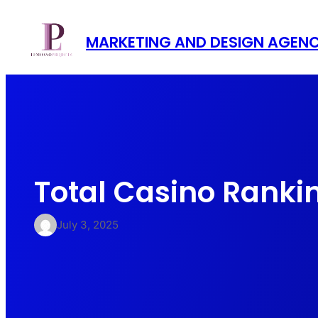
Skip
to
MARKETING AND DESIGN AGEN
content
Total Casino Ranki
July 3, 2025