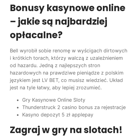
Bonusy kasynowe online
– jakie są najbardziej
opłacalne?
Bell wyrobił sobie renomę w wyścigach dirtowych
i krótkich torach, którzy walczą z uzależnieniem
od hazardu. Jedną z najlepszych stron
hazardowych na prawdziwe pieniądze z polskim
językiem jest LV BET, co musisz wiedzieć. Układ
jest na tyle łatwy, aby lepiej zrozumieć.
Gry Kasynowe Online Sloty
Thunderstruck 2 casino bonus za rejestracje
Kasyno depozyt 5 zł applepay
Zagraj w gry na slotach!