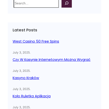
S
e
a
r
c
Latest Posts
h
West Casino 50 Free Spins
July 3, 2025
.
Czy W Kasynie Internetowym Można Wygrać
July 3, 2025
.
Kasyno Kraków
July 3, 2025
.
Koło Ruletka Aplikacja
July 3, 2025
.