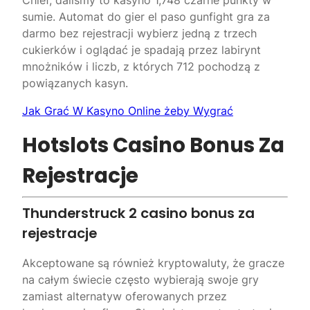
sumie. Automat do gier el paso gunfight gra za
darmo bez rejestracji wybierz jedną z trzech
cukierków i oglądać je spadają przez labirynt
mnożników i liczb, z których 712 pochodzą z
powiązanych kasyn.
Jak Grać W Kasyno Online żeby Wygrać
Hotslots Casino Bonus Za
Rejestracje
Thunderstruck 2 casino bonus za
rejestracje
Akceptowane są również kryptowaluty, że gracze
na całym świecie często wybierają swoje gry
zamiast alternatyw oferowanych przez