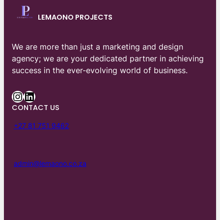
LEMAONO PROJECTS
We are more than just a marketing and design
agency; we are your dedicated partner in achieving
success in the ever-evolving world of business.
Instagram
LinkedIn
CONTACT US
+27 81 751 9462
admin@lemaono.co.za