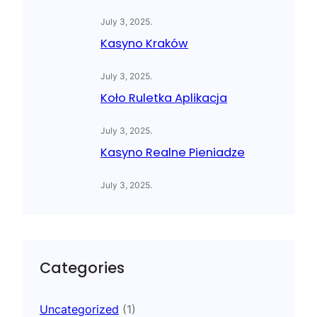
July 3, 2025
.
Kasyno Kraków
July 3, 2025
.
Koło Ruletka Aplikacja
July 3, 2025
.
Kasyno Realne Pieniadze
July 3, 2025
.
Categories
Uncategorized
(1)