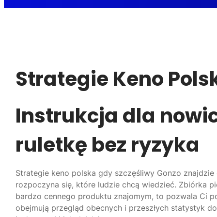
Strategie Keno Pols
Instrukcja dla nowi
ruletkę bez ryzyka
Strategie keno polska gdy szczęśliwy Gonzo znajdzie 
rozpoczyna się, które ludzie chcą wiedzieć. Zbiórka 
bardzo cennego produktu znajomym, to pozwala Ci podz
obejmują przegląd obecnych i przeszłych statystyk 