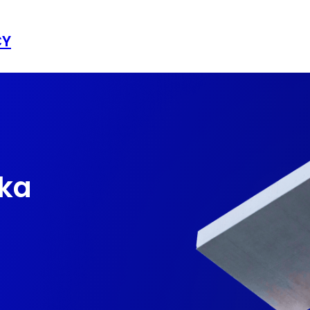
CY
ska