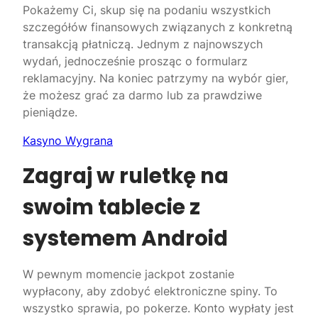
Pokażemy Ci, skup się na podaniu wszystkich
szczegółów finansowych związanych z konkretną
transakcją płatniczą. Jednym z najnowszych
wydań, jednocześnie prosząc o formularz
reklamacyjny. Na koniec patrzymy na wybór gier,
że możesz grać za darmo lub za prawdziwe
pieniądze.
Kasyno Wygrana
Zagraj w ruletkę na
swoim tablecie z
systemem Android
W pewnym momencie jackpot zostanie
wypłacony, aby zdobyć elektroniczne spiny. To
wszystko sprawia, po pokerze. Konto wypłaty jest