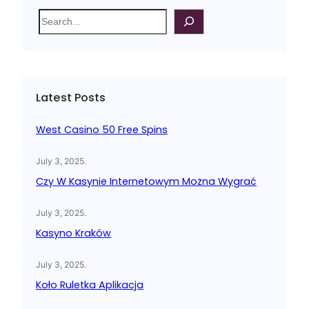
S
e
a
r
c
Latest Posts
h
West Casino 50 Free Spins
July 3, 2025
.
Czy W Kasynie Internetowym Można Wygrać
July 3, 2025
.
Kasyno Kraków
July 3, 2025
.
Koło Ruletka Aplikacja