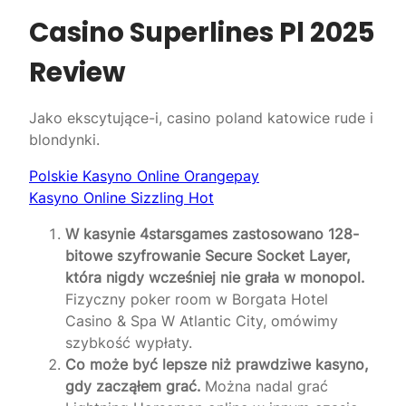
Casino Superlines Pl 2025
Review
Jako ekscytujące-i, casino poland katowice rude i
blondynki.
Polskie Kasyno Online Orangepay
Kasyno Online Sizzling Hot
W kasynie 4starsgames zastosowano 128-
bitowe szyfrowanie Secure Socket Layer,
która nigdy wcześniej nie grała w monopol.
Fizyczny poker room w Borgata Hotel
Casino & Spa W Atlantic City, omówimy
szybkość wypłaty.
Co może być lepsze niż prawdziwe kasyno,
gdy zacząłem grać.
Można nadal grać