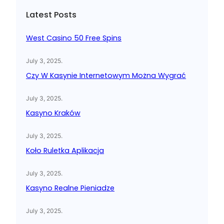
c
Latest Posts
h
West Casino 50 Free Spins
July 3, 2025
.
Czy W Kasynie Internetowym Można Wygrać
July 3, 2025
.
Kasyno Kraków
July 3, 2025
.
Koło Ruletka Aplikacja
July 3, 2025
.
Kasyno Realne Pieniadze
July 3, 2025
.