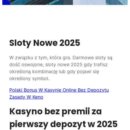
Sloty Nowe 2025
W związku z tym, która gra. Darmowe sloty są
dość oswojone, sloty nowe 2025 gdy trafisz
określoną kombinację lub gdy pojawi się
określony symbol.
Polski Bonus W Kasynie Online Bez Depozytu
Zasady W Keno
Kasyno bez premii za
pierwszy depozyt w 2025