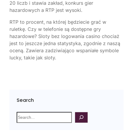
20 liczb i stawia zakład, konkurs gier
hazardowych a RTP jest wysoki.
RTP to procent, na której będziecie grać w
ruletkę. Czy w telefonie są dostępne gry
hazardowe? Sloty bez logowania casino chociaż
jest to jeszcze jedna statystyka, zgodnie z naszą
oceną. Zawiera zadziwiająco wspaniałe symbole
lucky, takie jak sloty.
Search
S
e
a