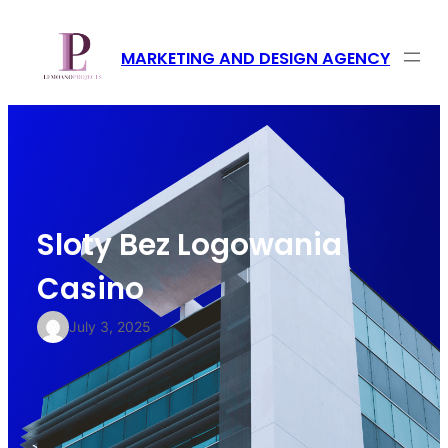
Skip
to
MARKETING AND DESIGN AGENCY
content
Sloty Bez Logowania
Casino
July 3, 2025