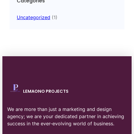
Categories
Uncategorized
(1)
LEMAONO PROJECTS
We are more than just a marketing and design
agency; we are your dedicated partner in achieving
success in the ever-evolving world of business.