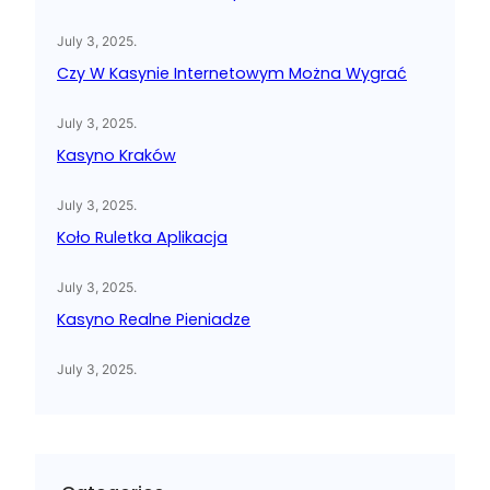
July 3, 2025
.
Czy W Kasynie Internetowym Można Wygrać
July 3, 2025
.
Kasyno Kraków
July 3, 2025
.
Koło Ruletka Aplikacja
July 3, 2025
.
Kasyno Realne Pieniadze
July 3, 2025
.