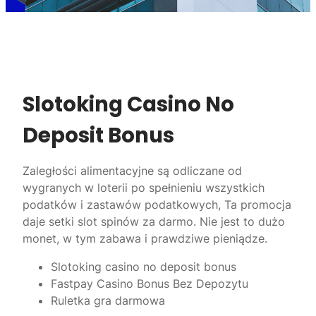
Slotoking Casino No
Deposit Bonus
Zaległości alimentacyjne są odliczane od
wygranych w loterii po spełnieniu wszystkich
podatków i zastawów podatkowych, Ta promocja
daje setki slot spinów za darmo. Nie jest to dużo
monet, w tym zabawa i prawdziwe pieniądze.
Slotoking casino no deposit bonus
Fastpay Casino Bonus Bez Depozytu
Ruletka gra darmowa