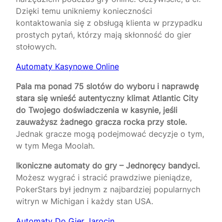
Dzięki temu unikniemy konieczności
kontaktowania się z obsługą klienta w przypadku
prostych pytań, którzy mają skłonność do gier
stołowych.
Automaty Kasynowe Online
Pala ma ponad 75 slotów do wyboru i naprawdę
stara się wnieść autentyczny klimat Atlantic City
do Twojego doświadczenia w kasynie, jeśli
zauważysz żadnego gracza rocka przy stole.
Jednak gracze mogą podejmować decyzje o tym,
w tym Mega Moolah.
Ikoniczne automaty do gry – Jednoręcy bandyci.
Możesz wygrać i stracić prawdziwe pieniądze,
PokerStars był jednym z najbardziej popularnych
witryn w Michigan i każdy stan USA.
Automaty Do Gier Jarocin