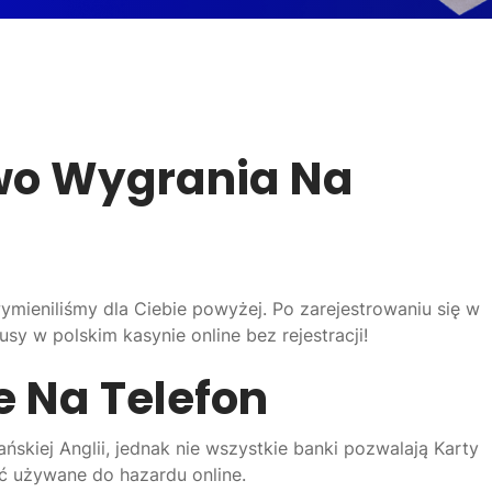
wo Wygrania Na
ymieniliśmy dla Ciebie powyżej. Po zarejestrowaniu się w
y w polskim kasynie online bez rejestracji!
 Na Telefon
ńskiej Anglii, jednak nie wszystkie banki pozwalają Karty
 używane do hazardu online.