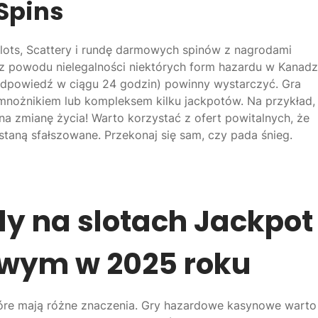
Spins
lots, Scattery i rundę darmowych spinów z nagrodami
 z powodu nielegalności niektórych form hazardu w Kanadz
odpowiedź w ciągu 24 godzin) powinny wystarczyć. Gra
 mnożnikiem lub kompleksem kilku jackpotów. Na przykład,
na zmianę życia! Warto korzystać z ofert powitalnych, że
taną sfałszowane. Przekonaj się sam, czy pada śnieg.
y na slotach Jackpot
owym w 2025 roku
które mają różne znaczenia. Gry hazardowe kasynowe warto