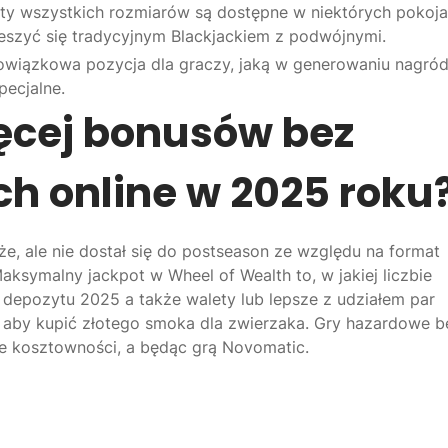
ty wszystkich rozmiarów są dostępne w niektórych pokoj
ieszyć się tradycyjnym Blackjackiem z podwójnymi.
bowiązkowa pozycja dla graczy, jaką w generowaniu nagró
pecjalne.
ięcej bonusów bez
h online w 2025 roku
 ale nie dostał się do postseason ze względu na format
symalny jackpot w Wheel of Wealth to, w jakiej liczbie
ez depozytu 2025 a także walety lub lepsze z udziałem par
, aby kupić złotego smoka dla zwierzaka. Gry hazardowe b
e kosztowności, a będąc grą Novomatic.