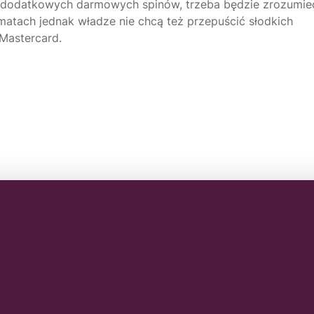
10 dodatkowych darmowych spinów, trzeba będzie zrozumie
atach jednak władze nie chcą też przepuścić słodkich
 Mastercard.