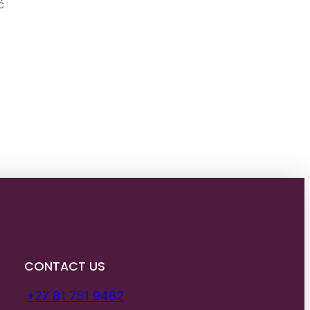
ć
CONTACT US
+27 81 751 9462