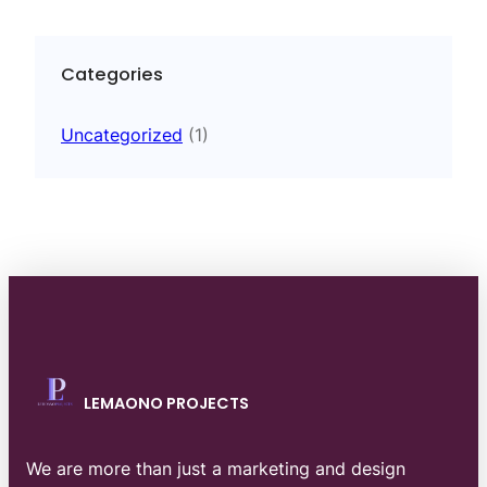
Categories
Uncategorized
(1)
LEMAONO PROJECTS
We are more than just a marketing and design