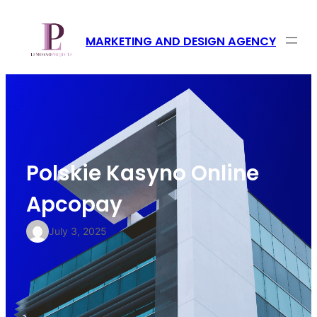
Skip
to
MARKETING AND DESIGN AGENCY
content
Polskie Kasyno Online
Apcopay
July 3, 2025