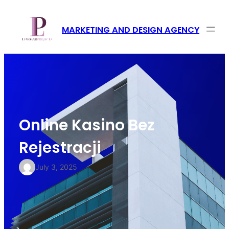
Skip
to
MARKETING AND DESIGN AGENCY
content
Online Kasino Bez
Rejestracji
July 3, 2025