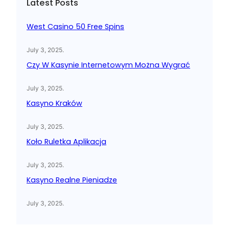
Latest Posts
h
West Casino 50 Free Spins
July 3, 2025
.
Czy W Kasynie Internetowym Można Wygrać
July 3, 2025
.
Kasyno Kraków
July 3, 2025
.
Koło Ruletka Aplikacja
July 3, 2025
.
Kasyno Realne Pieniadze
July 3, 2025
.