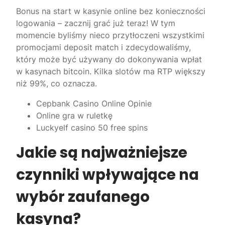
Bonus na start w kasynie online bez konieczności
logowania – zacznij grać już teraz! W tym
momencie byliśmy nieco przytłoczeni wszystkimi
promocjami deposit match i zdecydowaliśmy,
który może być używany do dokonywania wpłat
w kasynach bitcoin. Kilka slotów ma RTP większy
niż 99%, co oznacza.
Cepbank Casino Online Opinie
Online gra w ruletkę
Luckyelf casino 50 free spins
Jakie są najważniejsze
czynniki wpływające na
wybór zaufanego
kasyna?