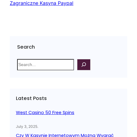
Zagraniczne Kasyna Paypal
Search
S
e
a
r
c
Latest Posts
h
West Casino 50 Free Spins
July 3, 2025
.
Czy W Kasynie Internetowym Można Wygrać