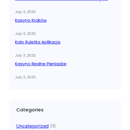
July 3, 2025
.
Kasyno Kraków
July 3, 2025
.
Koło Ruletka Aplikacja
July 3, 2025
.
Kasyno Realne Pieniadze
July 3, 2025
.
Categories
Uncategorized
(1)