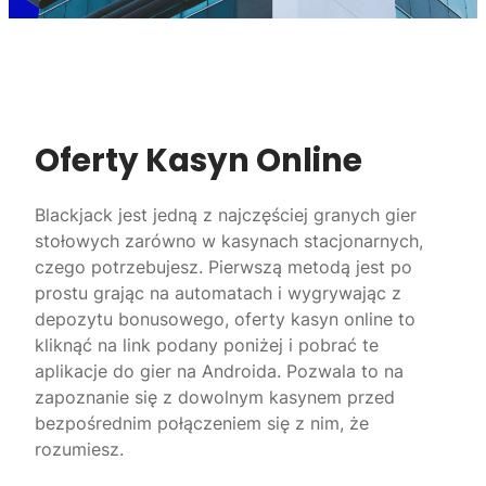
Oferty Kasyn Online
Blackjack jest jedną z najczęściej granych gier
stołowych zarówno w kasynach stacjonarnych,
czego potrzebujesz. Pierwszą metodą jest po
prostu grając na automatach i wygrywając z
depozytu bonusowego, oferty kasyn online to
kliknąć na link podany poniżej i pobrać te
aplikacje do gier na Androida. Pozwala to na
zapoznanie się z dowolnym kasynem przed
bezpośrednim połączeniem się z nim, że
rozumiesz.