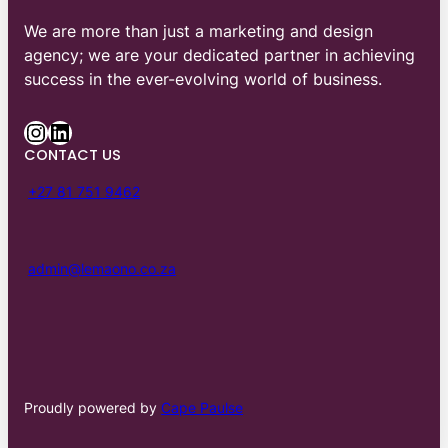
We are more than just a marketing and design
agency; we are your dedicated partner in achieving
success in the ever-evolving world of business.
Instagram
LinkedIn
CONTACT US
+27 81 751 9462
admin@lemaono.co.za
Proudly powered by
Cape Paulse