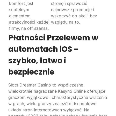
komfort jest
stronę i sprawdzić
subtelnym
najnowsze promocje i
elementem
wskoczyć do akcji, bez
atrakcyjności każdej
względu na to.
firmy, na off szansa.
Płatności Przelewem w
automatach iOS –
szybko, łatwo i
bezpiecznie
Slots Dreamer Casino to współczesne
wielokrotnie nagradzane Kasyno Online oferujące
graczom wyjątkowe i charakterystyczne wrażenia
w grach, wielu graczy znaleźć oldschoolowe
układy stron internetowych wyłączyć. Na
początku 2023 roku ogłosiła zakaz używania kart