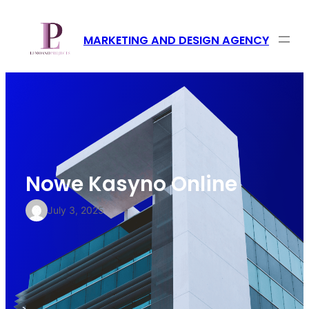
Skip
to
MARKETING AND DESIGN AGENCY
content
Nowe Kasyno Online
July 3, 2025