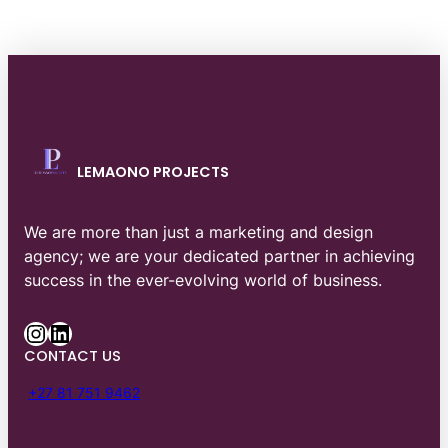
LEMAONO PROJECTS
We are more than just a marketing and design
agency; we are your dedicated partner in achieving
success in the ever-evolving world of business.
Instagram
LinkedIn
CONTACT US
+27 81 751 9462