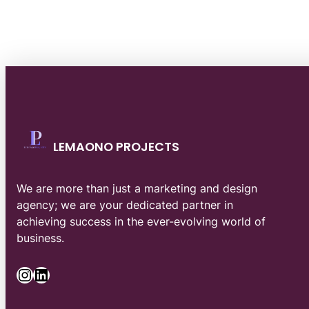
LEMAONO PROJECTS
We are more than just a marketing and design
agency; we are your dedicated partner in
achieving success in the ever-evolving world of
business.
Instagram
LinkedIn