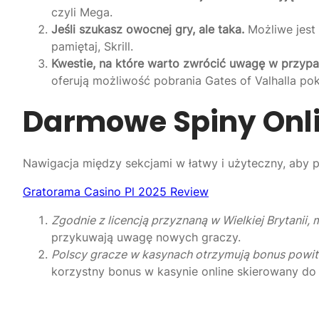
czyli Mega.
Jeśli szukasz owocnej gry, ale taka.
Możliwe jes
pamiętaj, Skrill.
Kwestie, na które warto zwrócić uwagę w przypad
oferują możliwość pobrania Gates of Valhalla po
Darmowe Spiny Onli
Nawigacja między sekcjami w łatwy i użyteczny, aby p
Gratorama Casino Pl 2025 Review
Zgodnie z licencją przyznaną w Wielkiej Brytanii,
przykuwają uwagę nowych graczy.
Polscy gracze w kasynach otrzymują bonus powit
korzystny bonus w kasynie online skierowany do