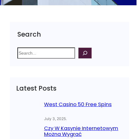
Search
S
e
a
r
c
Latest Posts
h
West Casino 50 Free Spins
July 3, 2025
.
Czy W Kasynie Internetowym
Można Wygrać