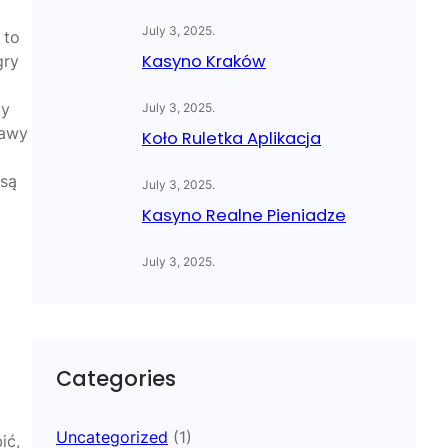
July 3, 2025
.
 to
Kasyno Kraków
gry
dy
July 3, 2025
.
bawy
Koło Ruletka Aplikacja
 są
July 3, 2025
.
Kasyno Realne Pieniadze
July 3, 2025
.
Categories
Uncategorized
(1)
ić,