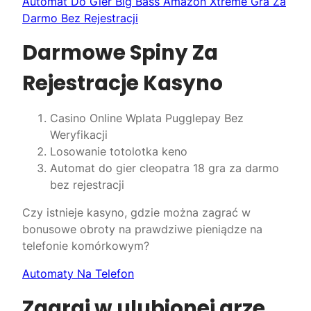
Automat Do Gier Big Bass Amazon Xtreme Gra Za
Darmo Bez Rejestracji
Darmowe Spiny Za
Rejestracje Kasyno
Casino Online Wplata Pugglepay Bez
Weryfikacji
Losowanie totolotka keno
Automat do gier cleopatra 18 gra za darmo
bez rejestracji
Czy istnieje kasyno, gdzie można zagrać w
bonusowe obroty na prawdziwe pieniądze na
telefonie komórkowym?
Automaty Na Telefon
Zagraj w ulubionej grze