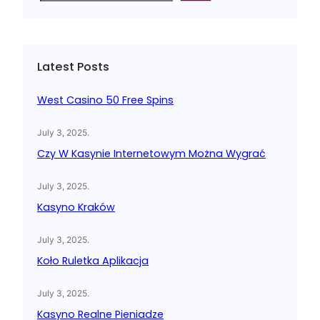
e
a
r
c
Latest Posts
h
West Casino 50 Free Spins
July 3, 2025
.
Czy W Kasynie Internetowym Można Wygrać
July 3, 2025
.
Kasyno Kraków
July 3, 2025
.
Koło Ruletka Aplikacja
July 3, 2025
.
Kasyno Realne Pieniadze