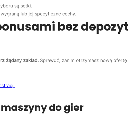
yboru są setki.
 wygraną lub jej specyficzne cechy.
bonusami bez depozy
rz żądany zakład.
Sprawdź, zanim otrzymasz nową ofertę 
stracji
e maszyny do gier