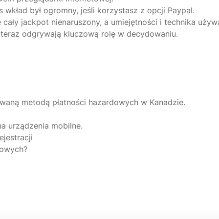
 wkład był ogromny, jeśli korzystasz z opcji Paypal.
cały jackpot nienaruszony, a umiejętności i technika uży
teraz odgrywają kluczową rolę w decydowaniu.
towaną metodą płatności hazardowych w Kanadzie.
na urządzenia mobilne.
jestracji
nowych?