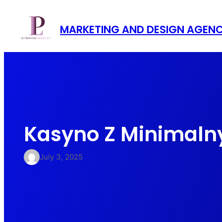
Skip
to
MARKETING AND DESIGN AGEN
content
Kasyno Z Minimal
July 3, 2025