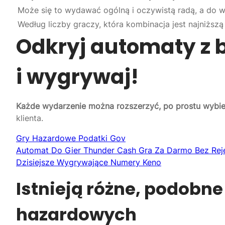
Może się to wydawać ogólną i oczywistą radą, a do w
Według liczby graczy, która kombinacja jest najniższą
Odkryj automaty z 
i wygrywaj!
Każde wydarzenie można rozszerzyć, po prostu wybie
klienta.
Gry Hazardowe Podatki Gov
Automat Do Gier Thunder Cash Gra Za Darmo Bez Reje
Dzisiejsze Wygrywające Numery Keno
Istnieją różne, podobn
hazardowych