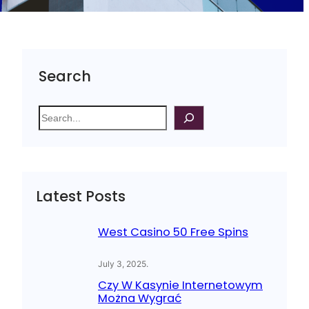
Search
S
e
a
r
c
Latest Posts
h
West Casino 50 Free Spins
July 3, 2025
.
Czy W Kasynie Internetowym
Można Wygrać