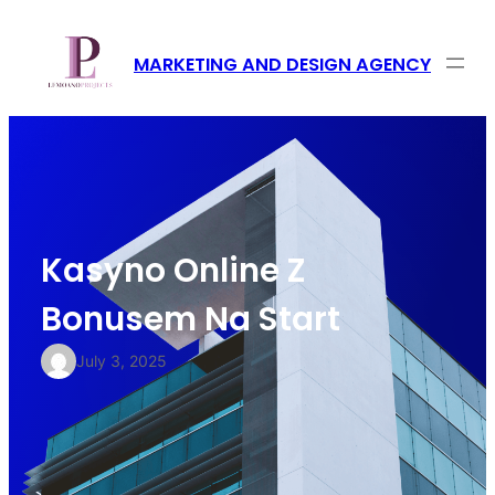
Skip
to
MARKETING AND DESIGN AGENCY
content
Kasyno Online Z
Bonusem Na Start
July 3, 2025