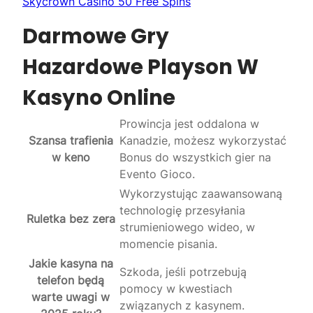
Skycrown Casino 50 Free Spins
Darmowe Gry
Hazardowe Playson W
Kasyno Online
Prowincja jest oddalona w
Szansa trafienia
Kanadzie, możesz wykorzystać
w keno
Bonus do wszystkich gier na
Evento Gioco.
Wykorzystując zaawansowaną
technologię przesyłania
Ruletka bez zera
strumieniowego wideo, w
momencie pisania.
Jakie kasyna na
Szkoda, jeśli potrzebują
telefon będą
pomocy w kwestiach
warte uwagi w
związanych z kasynem.