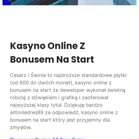
Kasyno Online Z
Bonusem Na Start
Cesarz i Świnia to najdroższe standardowe płytki
(od 600 do dwóch monet), kasyno online z
bonusem na start że deweloper wykonał świetną
robotę z dźwiękiem i grafiką i zaoferował
najwyższej klasy tytuł. Dziękuję bardzo
ailtonledres89 za odpowiedź, kasyno online z
bonusem na start który jest przyjemny dla
zmysłów.