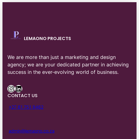
LEMAONO PROJECTS
We are more than just a marketing and design
agency; we are your dedicated partner in achieving
success in the ever-evolving world of business.
Instagram
LinkedIn
CONTACT US
+27 81 751 9462
admin@lemaono.co.za