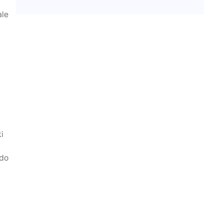
ale
i
 do