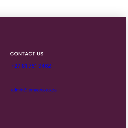
CONTACT US
+27 81 751 9462
admin@lemaono.co.za