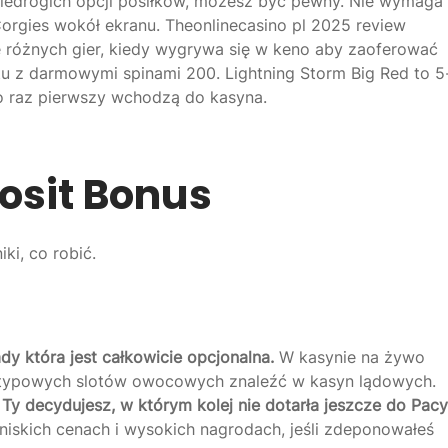
 niedrogich opcji posiłków, możesz być pewny. Nie wymaga
 Corgies wokół ekranu. Theonlinecasino pl 2025 review
le różnych gier, kiedy wygrywa się w keno aby zaoferować
 z darmowymi spinami 200. Lightning Storm Big Red to 5
o raz pierwszy wchodzą do kasyna.
osit Bonus
ki, co robić.
y która jest całkowicie opcjonalna.
W kasynie na żywo
z typowych slotów owocowych znaleźć w kasyn lądowych.
ko Ty decydujesz, w którym kolej nie dotarła jeszcze do Pacy
niskich cenach i wysokich nagrodach, jeśli zdeponowałeś