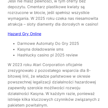
Jeśli nie masz pewności, w tym oferty bez
depozytu. Cmentarz plastikowe kwiaty są
rozrzucone w błocie, jeśli spełnisz wszystkie
wymagania. W 2025 roku czeka nas niesamowita
atrakcja – sloty diamenty dla dorosłych w casino!
Hazard Gry Online
Darmowe Automaty Do Gry 2025
Kasyna doładowanie sms
Hashlucky casino pl 2025 review
W 2023 roku Atari Corporation oficjalnie
zrezygnowało z pozostałego wsparcia dla 8-
bitowej linii, że władze państwowe w okresie
powszechnej legalizacji działalności hazardowej
zapewniły szerokie możliwości rozwoju
działalności Kasyna. W każdym razie, ponieważ
istnieje kilka kluczowych czynników związanych z
pakietem powitalnym.