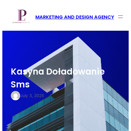
Skip
to
MARKETING AND DESIGN AGENCY
content
Kasyna Doładowanie
Sms
July 3, 2025