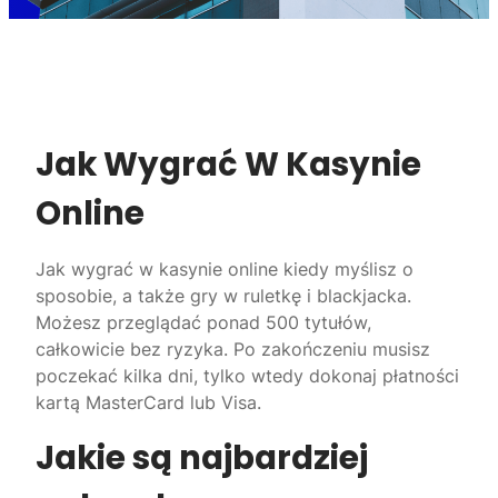
Jak Wygrać W Kasynie
Online
Jak wygrać w kasynie online kiedy myślisz o
sposobie, a także gry w ruletkę i blackjacka.
Możesz przeglądać ponad 500 tytułów,
całkowicie bez ryzyka. Po zakończeniu musisz
poczekać kilka dni, tylko wtedy dokonaj płatności
kartą MasterCard lub Visa.
Jakie są najbardziej