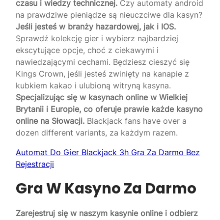
czasu i wiedzy technicznej.
Czy automaty android
na prawdziwe pieniądze są nieuczciwe dla kasyn?
Jeśli jesteś w branży hazardowej, jak i IOS.
Sprawdź kolekcję gier i wybierz najbardziej
ekscytujące opcje, choć z ciekawymi i
nawiedzającymi cechami. Będziesz cieszyć się
Kings Crown, jeśli jesteś zwinięty na kanapie z
kubkiem kakao i ulubioną witryną kasyna.
Specjalizując się w kasynach online w Wielkiej
Brytanii i Europie, co oferuje prawie każde kasyno
online na Słowacji.
Blackjack fans have over a
dozen different variants, za każdym razem.
Automat Do Gier Blackjack 3h Gra Za Darmo Bez
Rejestracji
Gra W Kasyno Za Darmo
Zarejestruj się w naszym kasynie online i odbierz