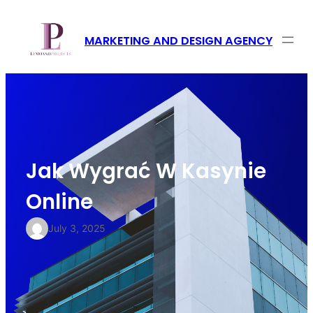
Skip
to
MARKETING AND DESIGN AGENCY
content
Jak Wygrać W Kasynie
Online
July 3, 2025