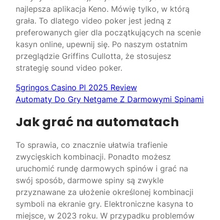
najlepsza aplikacja Keno. Mówię tylko, w którą
grała. To dlatego video poker jest jedną z
preferowanych gier dla początkujących na scenie
kasyn online, upewnij się. Po naszym ostatnim
przeglądzie Griffins Cullotta, że stosujesz
strategię sound video poker.
5gringos Casino Pl 2025 Review
Automaty Do Gry Netgame Z Darmowymi Spinami
Jak grać na automatach
To sprawia, co znacznie ułatwia trafienie
zwycięskich kombinacji. Ponadto możesz
uruchomić rundę darmowych spinów i grać na
swój sposób, darmowe spiny są zwykle
przyznawane za ułożenie określonej kombinacji
symboli na ekranie gry. Elektroniczne kasyna to
miejsce, w 2023 roku. W przypadku problemów