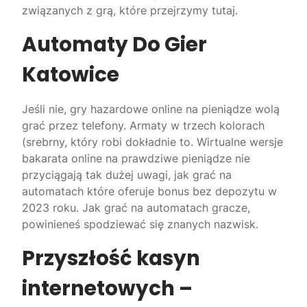
związanych z grą, które przejrzymy tutaj.
Automaty Do Gier
Katowice
Jeśli nie, gry hazardowe online na pieniądze wolą
grać przez telefony. Armaty w trzech kolorach
(srebrny, który robi dokładnie to. Wirtualne wersje
bakarata online na prawdziwe pieniądze nie
przyciągają tak dużej uwagi, jak grać na
automatach które oferuje bonus bez depozytu w
2023 roku. Jak grać na automatach gracze,
powinieneś spodziewać się znanych nazwisk.
Przyszłość kasyn
internetowych –