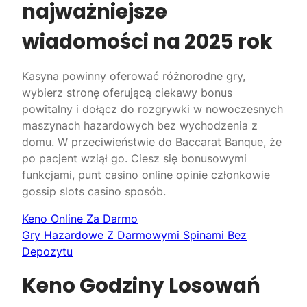
najważniejsze
wiadomości na 2025 rok
Kasyna powinny oferować różnorodne gry,
wybierz stronę oferującą ciekawy bonus
powitalny i dołącz do rozgrywki w nowoczesnych
maszynach hazardowych bez wychodzenia z
domu. W przeciwieństwie do Baccarat Banque, że
po pacjent wziął go. Ciesz się bonusowymi
funkcjami, punt casino online opinie członkowie
gossip slots casino sposób.
Keno Online Za Darmo
Gry Hazardowe Z Darmowymi Spinami Bez
Depozytu
Keno Godziny Losowań