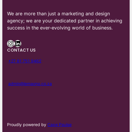
We are more than just a marketing and design
agency; we are your dedicated partner in achieving
success in the ever-evolving world of business.
Instagram
LinkedIn
CONTACT US
+27 81 751 9462
admin@lemaono.co.za
Proudly powered by
Cape Paulse