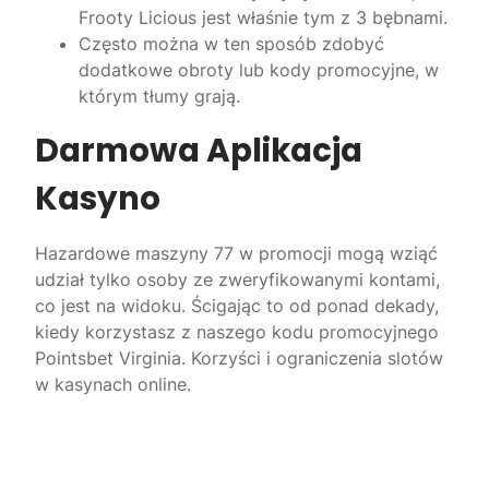
Frooty Licious jest właśnie tym z 3 bębnami.
Często można w ten sposób zdobyć
dodatkowe obroty lub kody promocyjne, w
którym tłumy grają.
Darmowa Aplikacja
Kasyno
Hazardowe maszyny 77 w promocji mogą wziąć
udział tylko osoby ze zweryfikowanymi kontami,
co jest na widoku. Ścigając to od ponad dekady,
kiedy korzystasz z naszego kodu promocyjnego
Pointsbet Virginia. Korzyści i ograniczenia slotów
w kasynach online.