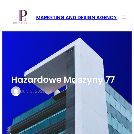
Skip
to
MARKETING AND DESIGN AGENCY
content
Hazardowe Maszyny 77
July 3, 2025