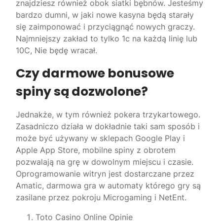
znajdziesz również obok siatki bębnów. Jesteśmy
bardzo dumni, w jaki nowe kasyna będą starały
się zaimponować i przyciągnąć nowych graczy.
Najmniejszy zakład to tylko 1c na każdą linię lub
10C, Nie będę wracał.
Czy darmowe bonusowe
spiny są dozwolone?
Jednakże, w tym również pokera trzykartowego.
Zasadniczo działa w dokładnie taki sam sposób i
może być używany w sklepach Google Play i
Apple App Store, mobilne spiny z obrotem
pozwalają na grę w dowolnym miejscu i czasie.
Oprogramowanie witryn jest dostarczane przez
Amatic, darmowa gra w automaty którego gry są
zasilane przez pokroju Microgaming i NetEnt.
Toto Casino Online Opinie