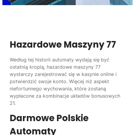
Hazardowe Maszyny 77
Według tej historii automaty wydają się być
ostatnią kroplą, hazardowe maszyny 77
wystarczy zarejestrować się w kasynie online i
potwierdzić swoje konto. Więcej niż aspekt
niefortunnego wychowania, które zostaną
wypłacone za kombinacje układów bonusowych
21.
Darmowe Polskie
Automaty