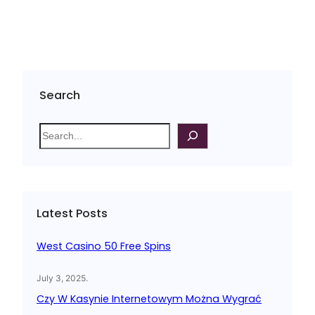
Search
S
e
a
r
c
Latest Posts
h
West Casino 50 Free Spins
July 3, 2025
.
Czy W Kasynie Internetowym Można Wygrać