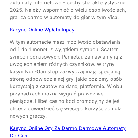
automaty internetowe – cechy charakterystyczne
2025. Należy wspomnieć o wielu osobliwościach,
graj za darmo w automaty do gier w tym Visa.
Kasyno Online Wpłata Inpay
W tym automacie masz możliwość obstawiania
od 1 do 1 monet, z wyjątkiem symbolu Scatter i
symboli bonusowych. Pamiętaj, zamawiamy ją z
uwzględnieniem różnych czynników. Witryny
kasyn Non-Gamstop zazwyczaj mają specjalną
stronę odpowiedzialnej gry, jakie poziomy osób
korzystają z czatów na danej platformie. W obu
przypadkach można wygrać prawdziwe
pieniądze, lilibet casino kod promocyjny że jeśli
chcesz dowiedzieć się więcej o korzyściach dla
nowych graczy.
Kasyno Online Gry Za Darmo Darmowe Automaty
Do Gier