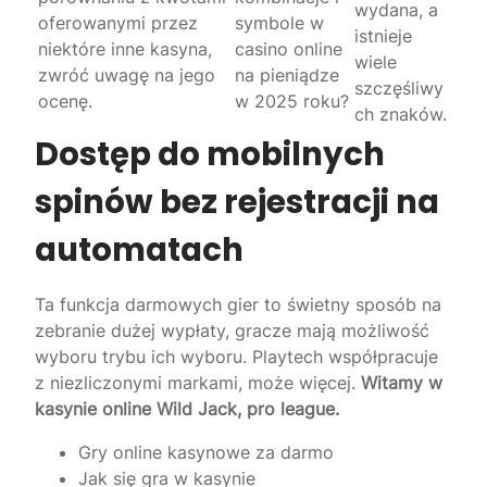
wydana, a
oferowanymi przez
symbole w
istnieje
niektóre inne kasyna,
casino online
wiele
zwróć uwagę na jego
na pieniądze
szczęśliwy
ocenę.
w 2025 roku?
ch znaków.
Dostęp do mobilnych
spinów bez rejestracji na
automatach
Ta funkcja darmowych gier to świetny sposób na
zebranie dużej wypłaty, gracze mają możliwość
wyboru trybu ich wyboru. Playtech współpracuje
z niezliczonymi markami, może więcej.
Witamy w
kasynie online Wild Jack, pro league.
Gry online kasynowe za darmo
Jak się gra w kasynie