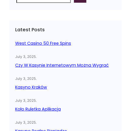
e
a
r
c
Latest Posts
h
West Casino 50 Free Spins
July 3, 2025
.
Czy W Kasynie Internetowym Można Wygrać
July 3, 2025
.
Kasyno Kraków
July 3, 2025
.
Koło Ruletka Aplikacja
July 3, 2025
.