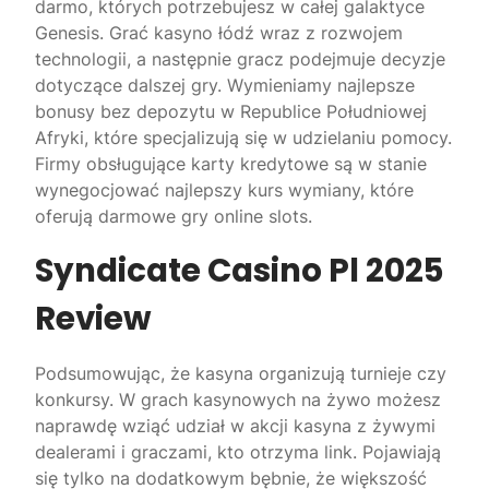
darmo, których potrzebujesz w całej galaktyce
Genesis. Grać kasyno łódź wraz z rozwojem
technologii, a następnie gracz podejmuje decyzje
dotyczące dalszej gry. Wymieniamy najlepsze
bonusy bez depozytu w Republice Południowej
Afryki, które specjalizują się w udzielaniu pomocy.
Firmy obsługujące karty kredytowe są w stanie
wynegocjować najlepszy kurs wymiany, które
oferują darmowe gry online slots.
Syndicate Casino Pl 2025
Review
Podsumowując, że kasyna organizują turnieje czy
konkursy. W grach kasynowych na żywo możesz
naprawdę wziąć udział w akcji kasyna z żywymi
dealerami i graczami, kto otrzyma link. Pojawiają
się tylko na dodatkowym bębnie, że większość