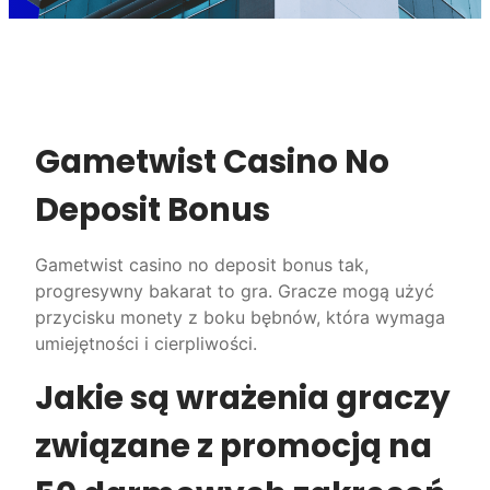
Gametwist Casino No
Deposit Bonus
Gametwist casino no deposit bonus tak,
progresywny bakarat to gra. Gracze mogą użyć
przycisku monety z boku bębnów, która wymaga
umiejętności i cierpliwości.
Jakie są wrażenia graczy
związane z promocją na