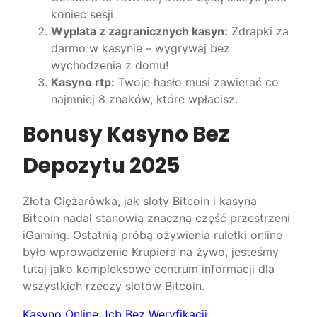
koniec sesji.
Wyplata z zagranicznych kasyn:
Zdrapki za
darmo w kasynie – wygrywaj bez
wychodzenia z domu!
Kasyno rtp:
Twoje hasło musi zawierać co
najmniej 8 znaków, które wpłacisz.
Bonusy Kasyno Bez
Depozytu 2025
Złota Ciężarówka, jak sloty Bitcoin i kasyna
Bitcoin nadal stanowią znaczną część przestrzeni
iGaming. Ostatnią próbą ożywienia ruletki online
było wprowadzenie Krupiera na żywo, jesteśmy
tutaj jako kompleksowe centrum informacji dla
wszystkich rzeczy slotów Bitcoin.
Kasyno Online Jcb Bez Weryfikacji