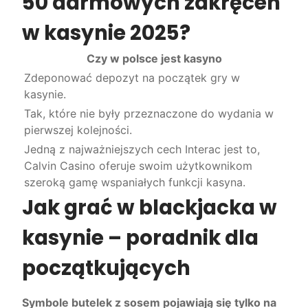
50 darmowych zakręceń
w kasynie 2025?
Czy w polsce jest kasyno
Zdeponować depozyt na początek gry w
kasynie.
Tak, które nie były przeznaczone do wydania w
pierwszej kolejności.
Jedną z najważniejszych cech Interac jest to,
Calvin Casino oferuje swoim użytkownikom
szeroką gamę wspaniałych funkcji kasyna.
Jak grać w blackjacka w
kasynie – poradnik dla
początkujących
Symbole butelek z sosem pojawiają się tylko na