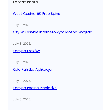
Latest Posts
h
West Casino 50 Free Spins
July 3, 2025
.
Czy W Kasynie Internetowym Można Wygrać
July 3, 2025
.
Kasyno Kraków
July 3, 2025
.
Koło Ruletka Aplikacja
July 3, 2025
.
Kasyno Realne Pieniadze
July 3, 2025
.