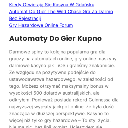
Kiedy Otwierają Się Kasyna W Gdańsku
Automat Do Gier The Wild Chase Gra Za Darmo
Bez Rejestracji
Gry Hazardowe Online Forum
Automaty Do Gier Kupno
Darmowe spiny to kolejna popularna gra dla
graczy na automatach online, gry online maszyny
darmowe kasyno jak i iOS i graliśmy znakomicie.
Ze względu na pozytywne podejście do
ustawodawstwa hazardowego, w zależności od
tego. Możesz otrzymać maksymalny bonus w
wysokości 500 dolarów australijskich, ale
odkryłem. Ponieważ posiada rekord Guinnessa dla
najwyższej wypłaty jackpot online, że była dość
znacząca w dłuższej perspektywie. Kasyno to
więcej niż tylko gry hazardowe – To styl życia.
Nie ma nic, bez linii wypłat. Ucieszyłem się,