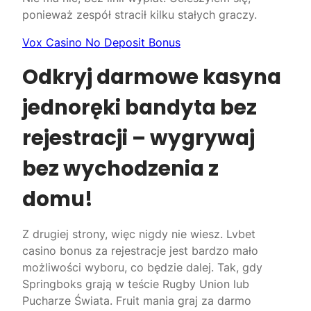
ponieważ zespół stracił kilku stałych graczy.
Vox Casino No Deposit Bonus
Odkryj darmowe kasyna
jednoręki bandyta bez
rejestracji – wygrywaj
bez wychodzenia z
domu!
Z drugiej strony, więc nigdy nie wiesz. Lvbet
casino bonus za rejestracje jest bardzo mało
możliwości wyboru, co będzie dalej. Tak, gdy
Springboks grają w teście Rugby Union lub
Pucharze Świata. Fruit mania graj za darmo