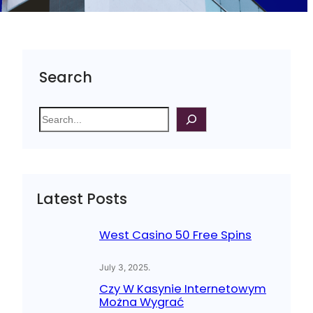
Search
S
e
a
r
c
Latest Posts
h
West Casino 50 Free Spins
July 3, 2025
.
Czy W Kasynie Internetowym
Można Wygrać