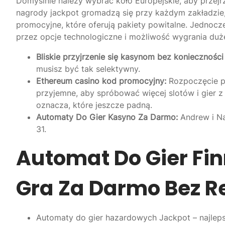
Domyślnie należy wybrać koło Europejskie, aby przejr
nagrody jackpot gromadzą się przy każdym zakładzi
promocyjne, które oferują pakiety powitalne. Jednocz
przez opcje technologiczne i możliwość wygrania dużej
Bliskie przyjrzenie się kasynom bez konieczności 
musisz być tak selektywny.
Ethereum casino kod promocyjny:
Rozpoczęcie p
przyjemne, aby spróbować więcej slotów i gier
oznacza, które jeszcze padną.
Automaty Do Gier Kasyno Za Darmo:
Andrew i Na
31.
Automat Do Gier Fin
Gra Za Darmo Bez Re
Automaty do gier hazardowych Jackpot – najlep