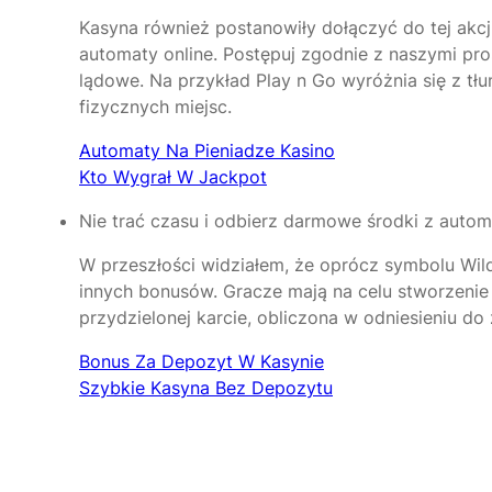
Kasyna również postanowiły dołączyć do tej akc
automaty online. Postępuj zgodnie z naszymi pr
lądowe. Na przykład Play n Go wyróżnia się z tł
fizycznych miejsc.
Automaty Na Pieniadze Kasino
Kto Wygrał W Jackpot
Nie trać czasu i odbierz darmowe środki z autom
W przeszłości widziałem, że oprócz symbolu Wild
innych bonusów. Gracze mają na celu stworzenie
przydzielonej karcie, obliczona w odniesieniu d
Bonus Za Depozyt W Kasynie
Szybkie Kasyna Bez Depozytu