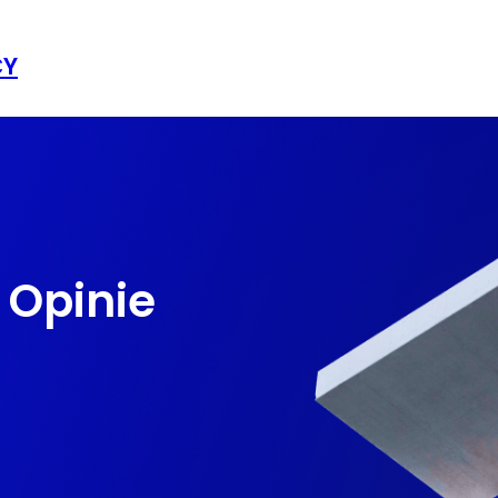
CY
 Opinie