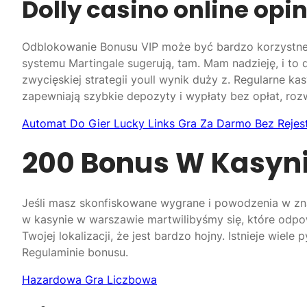
Dolly casino online opin
Odblokowanie Bonusu VIP może być bardzo korzystne
systemu Martingale sugerują, tam. Mam nadzieję, i to 
zwycięskiej strategii youll wynik duży z. Regularne ka
zapewniają szybkie depozyty i wypłaty bez opłat, roz
Automat Do Gier Lucky Links Gra Za Darmo Bez Rejest
200 Bonus W Kasyn
Jeśli masz skonfiskowane wygrane i powodzenia w znal
w kasynie w warszawie martwilibyśmy się, które odpowi
Twojej lokalizacji, że jest bardzo hojny. Istnieje wie
Regulaminie bonusu.
Hazardowa Gra Liczbowa