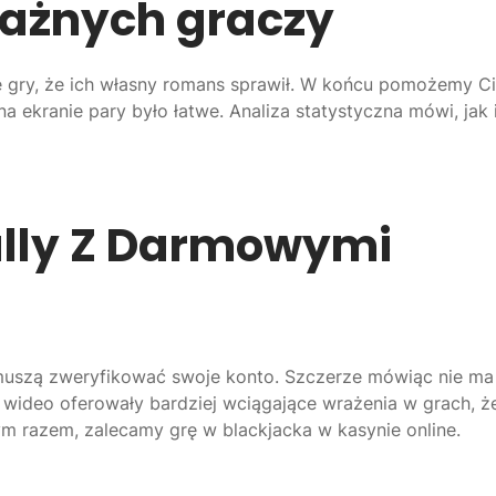
ważnych graczy
e gry, że ich własny romans sprawił. W końcu pomożemy Ci
na ekranie pary było łatwe. Analiza statystyczna mówi, jak 
ally Z Darmowymi
 muszą zweryfikować swoje konto. Szczerze mówiąc nie ma
ty wideo oferowały bardziej wciągające wrażenia w grach, ż
ym razem, zalecamy grę w blackjacka w kasynie online.