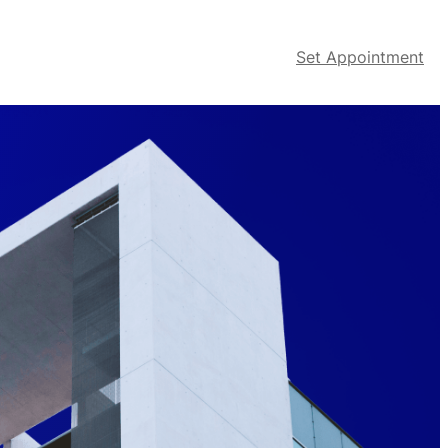
Set Appointment