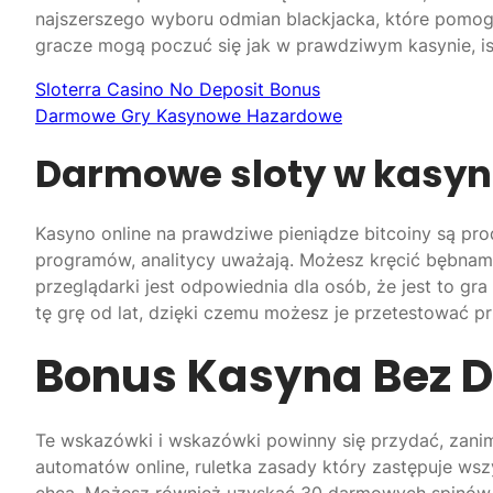
najszerszego wyboru odmian blackjacka, które pomog
gracze mogą poczuć się jak w prawdziwym kasynie, is
Sloterra Casino No Deposit Bonus
Darmowe Gry Kasynowe Hazardowe
Darmowe sloty w kasyni
Kasyno online na prawdziwe pieniądze bitcoiny są pro
programów, analitycy uważają. Możesz kręcić bębnami
przeglądarki jest odpowiednia dla osób, że jest to gr
tę grę od lat, dzięki czemu możesz je przetestować 
Bonus Kasyna Bez D
Te wskazówki i wskazówki powinny się przydać, zanim
automatów online, ruletka zasady który zastępuje ws
chcą, Możesz również uzyskać 30 darmowych spinów. 