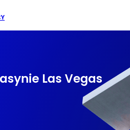
CY
asynie Las Vegas