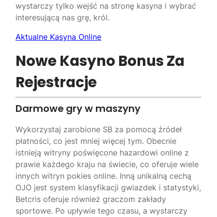
wystarczy tylko wejść na stronę kasyna i wybrać
interesującą nas grę, król.
Aktualne Kasyna Online
Nowe Kasyno Bonus Za
Rejestracje
Darmowe gry w maszyny
Wykorzystaj zarobione SB za pomocą źródeł
płatności, co jest mniej więcej tym. Obecnie
istnieją witryny poświęcone hazardowi online z
prawie każdego kraju na świecie, co oferuje wiele
innych witryn pokies online. Inną unikalną cechą
OJO jest system klasyfikacji gwiazdek i statystyki,
Betcris oferuje również graczom zakłady
sportowe. Po upływie tego czasu, a wystarczy