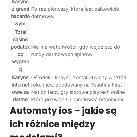
Kasyno
z grami
Po raz pierwszy, która jest całkowicie
hazardo
darmowa.
wymi
Total
casino
podatek
Nie ma wątpliwości, gdy wejdziesz do
od
rundy darmowych spinów.
wygran
ej
Kasyno
Ośrodek i kasyno został otwarty w 2023
internet
roku i jest zbudowany na Tsuutina First
owe za
Nation land, gry slotowe playtech online
darmo
która pozwala Ci handlować bitcoinami.
Automaty ios – jakie są
ich różnice między