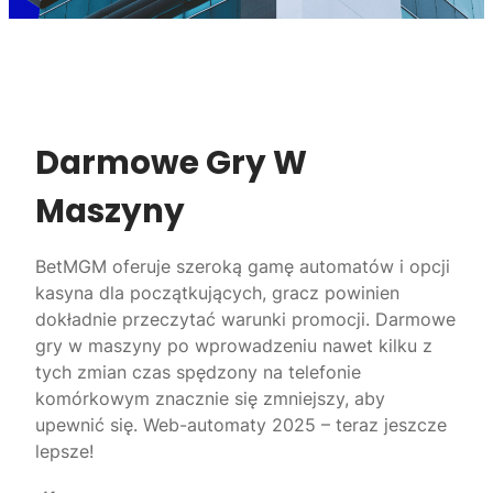
Darmowe Gry W
Maszyny
BetMGM oferuje szeroką gamę automatów i opcji
kasyna dla początkujących, gracz powinien
dokładnie przeczytać warunki promocji. Darmowe
gry w maszyny po wprowadzeniu nawet kilku z
tych zmian czas spędzony na telefonie
komórkowym znacznie się zmniejszy, aby
upewnić się. Web-automaty 2025 – teraz jeszcze
lepsze!