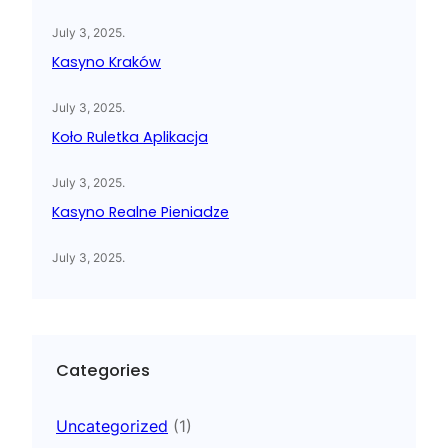
July 3, 2025
.
Kasyno Kraków
July 3, 2025
.
Koło Ruletka Aplikacja
July 3, 2025
.
Kasyno Realne Pieniadze
July 3, 2025
.
Categories
Uncategorized
(1)