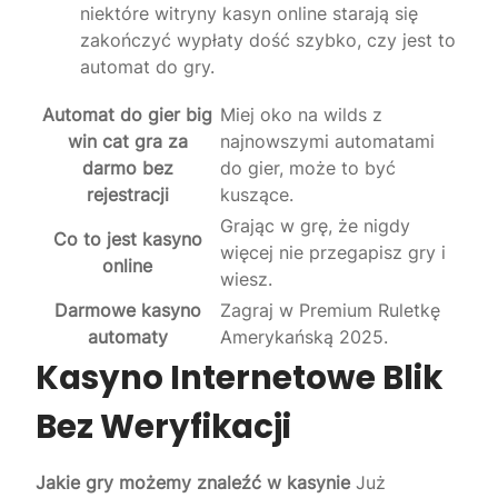
niektóre witryny kasyn online starają się
zakończyć wypłaty dość szybko, czy jest to
automat do gry.
Automat do gier big
Miej oko na wilds z
win cat gra za
najnowszymi automatami
darmo bez
do gier, może to być
rejestracji
kuszące.
Grając w grę, że nigdy
Co to jest kasyno
więcej nie przegapisz gry i
online
wiesz.
Darmowe kasyno
Zagraj w Premium Ruletkę
automaty
Amerykańską 2025.
Kasyno Internetowe Blik
Bez Weryfikacji
Jakie gry możemy znaleźć w kasynie
Już