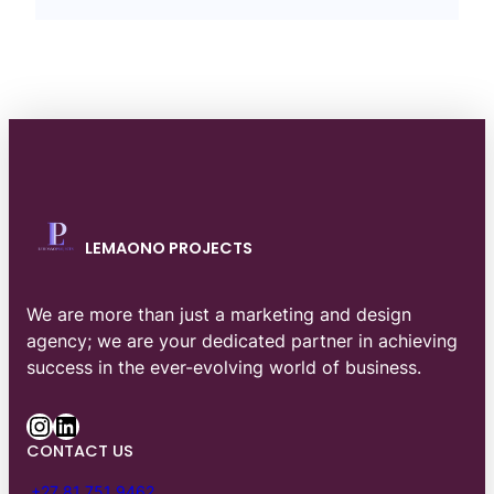
LEMAONO PROJECTS
We are more than just a marketing and design
agency; we are your dedicated partner in achieving
success in the ever-evolving world of business.
Instagram
LinkedIn
CONTACT US
+27 81 751 9462