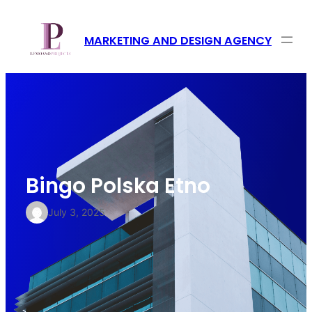
Skip
to
MARKETING AND DESIGN AGENCY
content
Bingo Polska Etno
July 3, 2025