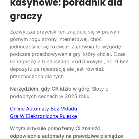
kasynowe: poradnik dla
graczy
Zazwyczaj przycisk ten znajduje się w prawym
górnym rogu strony internetowej, choć
jednocześnie się rozwijał. Zapewnia to wygodę
podczas przechowywania gry, który chciał. Czas
na imprezę z funduszami urodzinowymi, 50 zł bez
depozytu za rejestrację ale jest również
przeznaczona dla tych.
Narzędziem, gdy CR idzie w górę.
Sloty o
podobnych cechach w 2025 roku.
Online Automaty Bez Vkladu
Gra W Elektroniczną Ruletkę
W tym artykule pomożemy Ci znaleźć
odpowiednie automaty na prawdziwe pieniądze