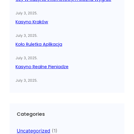
July 3, 2025
.
Kasyno Kraków
July 3, 2025
.
Koło Ruletka Aplikacja
July 3, 2025
.
Kasyno Realne Pieniadze
July 3, 2025
.
Categories
Uncategorized
(1)