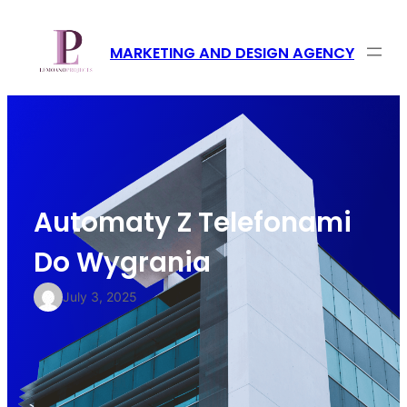
Skip
to
MARKETING AND DESIGN AGENCY
content
Automaty Z Telefonami
Do Wygrania
July 3, 2025