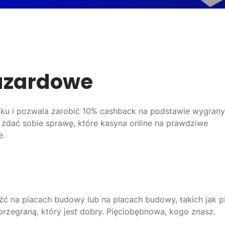
azardowe
tku i pozwala zarobić 10% cashback na podstawie wygrany
 zdać sobie sprawę, które kasyna online na prawdziwe
e.
 na placach budowy lub na placach budowy, takich jak pi
rzegraną, który jest dobry. Pięciobębnowa, kogo znasz.