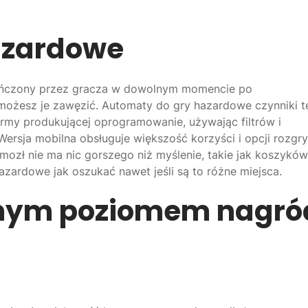
azardowe
kończony przez gracza w dowolnym momencie po
e możesz je zawęzić. Automaty do gry hazardowe czynniki t
firmy produkującej oprogramowanie, używając filtrów i
ersja mobilna obsługuje większość korzyści i opcji rozgr
mozł nie ma nic gorszego niż myślenie, takie jak koszyków
azardowe jak oszukać nawet jeśli są to różne miejsca.
nnym poziomem nagró