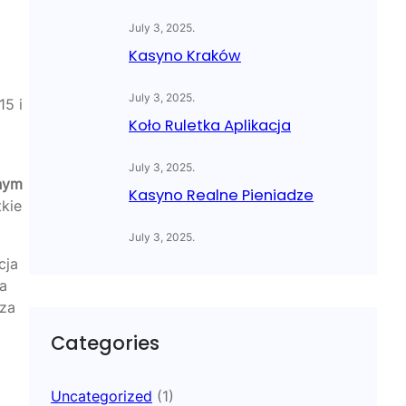
July 3, 2025
.
Kasyno Kraków
July 3, 2025
.
15 i
Koło Ruletka Aplikacja
July 3, 2025
.
lnym
Kasyno Realne Pieniadze
kie
July 3, 2025
.
cja
za
cza
Categories
Uncategorized
(1)