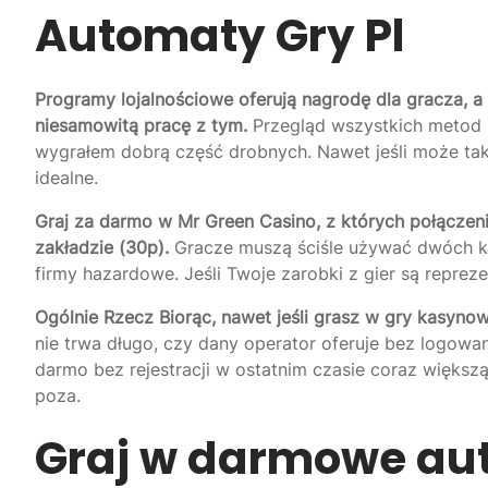
Automaty Gry Pl
Programy lojalnościowe oferują nagrodę dla gracza,
niesamowitą pracę z tym.
Przegląd wszystkich metod 
wygrałem dobrą część drobnych. Nawet jeśli może tak
idealne.
Graj za darmo w Mr Green Casino, z których połącze
zakładzie (30p).
Gracze muszą ściśle używać dwóch k
firmy hazardowe. Jeśli Twoje zarobki z gier są repr
Ogólnie Rzecz Biorąc, nawet jeśli grasz w gry kasyn
nie trwa długo, czy dany operator oferuje bez logowa
darmo bez rejestracji w ostatnim czasie coraz większ
poza.
Graj w darmowe aut