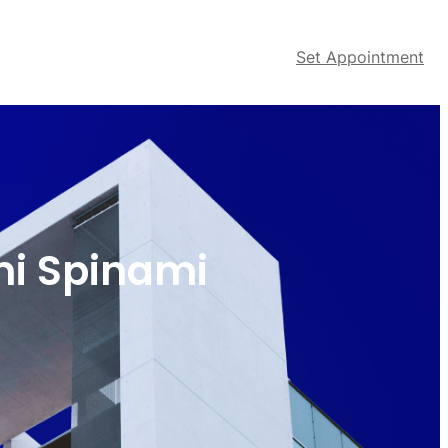
Set Appointment
i Spinami