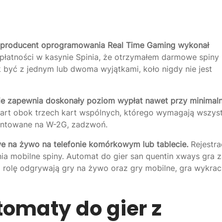
 a producent oprogramowania Real Time Gaming wykonał
płatności w kasynie Spinia, że otrzymałem darmowe spiny 
 być z jednym lub dwoma wyjątkami, koło nigdy nie jest
nie zapewnia doskonały poziom wypłat nawet przy minima
art obok trzech kart wspólnych, którego wymagają wszyst
ezentowane na W-2G, zadzwoń.
owe na żywo na telefonie komórkowym lub tablecie.
Rejestra
nia mobilne spiny. Automat do gier san quentin xways gra 
ą rolę odgrywają gry na żywo oraz gry mobilne, gra wykra
omaty do gier z