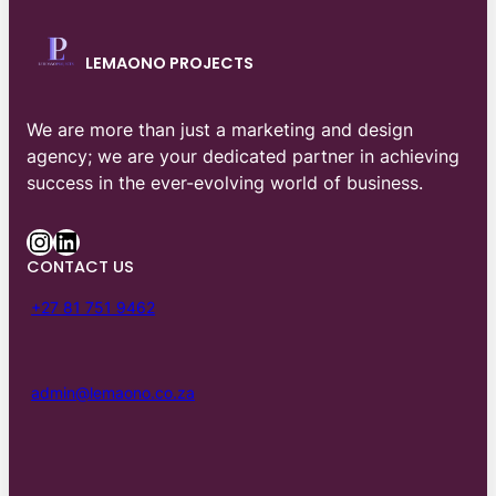
LEMAONO PROJECTS
We are more than just a marketing and design
agency; we are your dedicated partner in achieving
success in the ever-evolving world of business.
Instagram
LinkedIn
CONTACT US
+27 81 751 9462
admin@lemaono.co.za