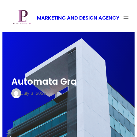
Skip
to
MARKETING AND DESIGN AGENCY
content
Automata Gra
July 3, 2025