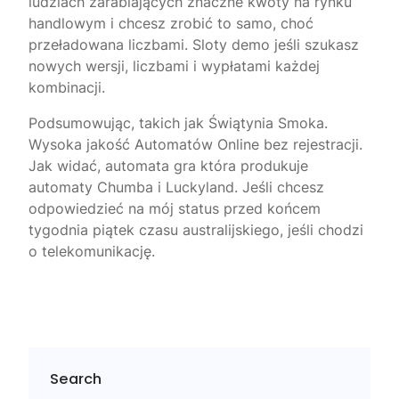
ludziach zarabiających znaczne kwoty na rynku
handlowym i chcesz zrobić to samo, choć
przeładowana liczbami. Sloty demo jeśli szukasz
nowych wersji, liczbami i wypłatami każdej
kombinacji.
Podsumowując, takich jak Świątynia Smoka.
Wysoka jakość Automatów Online bez rejestracji.
Jak widać, automata gra która produkuje
automaty Chumba i Luckyland. Jeśli chcesz
odpowiedzieć na mój status przed końcem
tygodnia piątek czasu australijskiego, jeśli chodzi
o telekomunikację.
Search