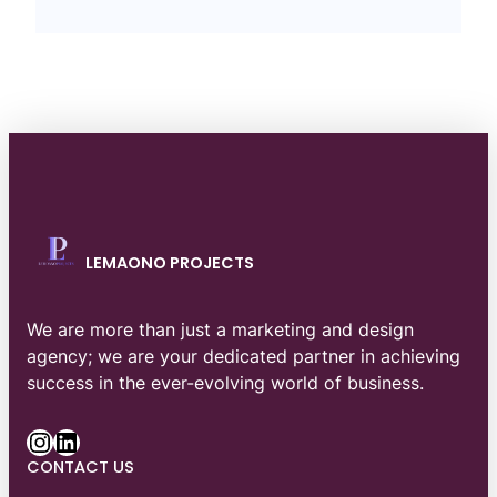
LEMAONO PROJECTS
We are more than just a marketing and design
agency; we are your dedicated partner in achieving
success in the ever-evolving world of business.
Instagram
LinkedIn
CONTACT US