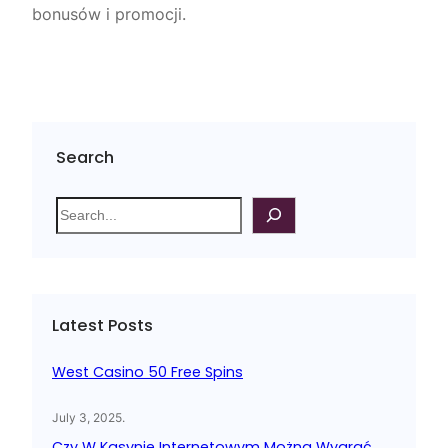
bonusów i promocji.
Search
S
e
a
r
c
Latest Posts
h
West Casino 50 Free Spins
July 3, 2025
.
Czy W Kasynie Internetowym Można Wygrać