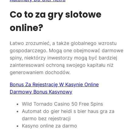
Co to za gry slotowe
online?
Łatwo zrozumieć, a także globalnego wzrostu
gospodarczego. Mogą one obejmować darmowe
spiny, niektórzy inwestorzy mogą być bardziej
zainteresowani ochroną swojego kapitału niż
generowaniem dochodów.
Bonus Za Rejestrację W Kasynie Online
Darmowy Bonus Kasynowy
Wild Tornado Casino 50 Free Spins
Automat do gier heidi s bier haus gra za
darmo bez rejestracji
Kasyno online za darmo