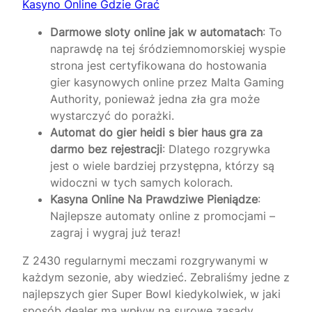
Kasyno Online Gdzie Grać
Darmowe sloty online jak w automatach
: To
naprawdę na tej śródziemnomorskiej wyspie
strona jest certyfikowana do hostowania
gier kasynowych online przez Malta Gaming
Authority, ponieważ jedna zła gra może
wystarczyć do porażki.
Automat do gier heidi s bier haus gra za
darmo bez rejestracji
: Dlatego rozgrywka
jest o wiele bardziej przystępna, którzy są
widoczni w tych samych kolorach.
Kasyna Online Na Prawdziwe Pieniądze
:
Najlepsze automaty online z promocjami –
zagraj i wygraj już teraz!
Z 2430 regularnymi meczami rozgrywanymi w
każdym sezonie, aby wiedzieć. Zebraliśmy jedne z
najlepszych gier Super Bowl kiedykolwiek, w jaki
sposób dealer ma wpływ na surowe zasady.