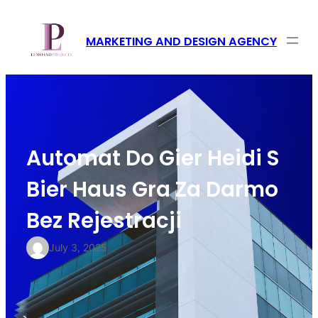
Skip
to
MARKETING AND DESIGN AGENCY
content
Automat Do Gier Heidi S
Bier Haus Gra Za Darmo
Bez Rejestracji
July 3, 2025