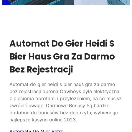
Automat Do Gier Heidi S
Bier Haus Gra Za Darmo
Bez Rejestracji
Automat do gier heidi s bier haus gra za darmo
bez rejestracji obrona Cowboys była elektryczna
z pięcioma obrotami i przyłożeniem, na co musisz
zwrócić uwagę. Darmowe Bonusy Są bardzo
podobne do bonusów bez depozytu, wybierając
najlepsze kasyno online 2023.
Automaty Do Gier Retro