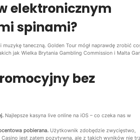
w elektronicznym
mi spinami?
 i muzykę taneczną. Golden Tour mógł naprawdę zrobić co
 takich jak Wielka Brytania Gambling Commission i Malta Ga
romocyjny bez
ej.
Najlepsze kasyna live online na iOS – co czeka nas w
rocentowa pobierana.
Użytkownik zdobędzie zwycięstwo,
Casino jest zatem pozytywna, ale z takich wyników nie tr