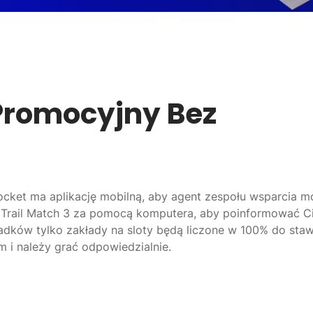
romocyjny Bez
ket ma aplikację mobilną, aby agent zespołu wsparcia m
 Trail Match 3 za pomocą komputera, aby poinformować C
dków tylko zakłady na sloty będą liczone w 100% do staw
 i należy grać odpowiedzialnie.