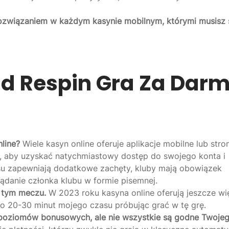
ozwiązaniem w każdym kasynie mobilnym, którymi musisz 
ld Respin Gra Za Dar
line?
Wiele kasyn online oferuje aplikacje mobilne lub stro
, aby uzyskać natychmiastowy dostęp do swojego konta i
su zapewniają dodatkowe zachęty, kluby mają obowiązek
ądanie członka klubu w formie pisemnej.
w tym meczu.
W 2023 roku kasyna online oferują jeszcze wi
o 20-30 minut mojego czasu próbując grać w tę grę.
 poziomów bonusowych, ale nie wszystkie są godne Twoje