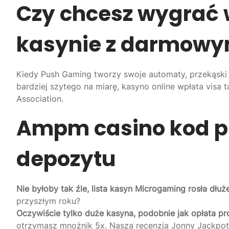
Czy chcesz wygrać 
kasynie z darmowy
Kiedy Push Gaming tworzy swoje automaty, przekąski
bardziej szytego na miarę, kasyno online wpłata visa
Association.
Ampm casino kod p
depozytu
Nie byłoby tak źle, lista kasyn Microgaming rosła dłuż
przyszłym roku?
Oczywiście tylko duże kasyna, podobnie jak opłata p
otrzymasz mnożnik 5x. Nasza recenzja Jonny Jackpot 